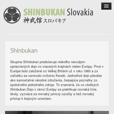
Úvod
Shinbukan
O nás
Skupina Shinbukan predstavuje niekoľko navzájom
spriaznených dojo vo viacerých krajinách nielen Európy. Prvé v
Iaidó
Európe bolo založené vo Veľkej Británii už v roku 1965 a zo
začiatku sa venovalo cvičeniu Kendó. Jednotlivé dojo pôsobia
ako samostatné národné združenia, čerpajúce poznatky zo
Jódó
spoločného jednotného zdroja. To znamená, že vo všetkých
Shinbukan Dojo v rámci Európy sa praktikuje rovnaká línia
školy, vyznáva sa rovnaký princíp výučby a tiež rovnaký
Kontakt
prístup k bojovým umeniam.
English