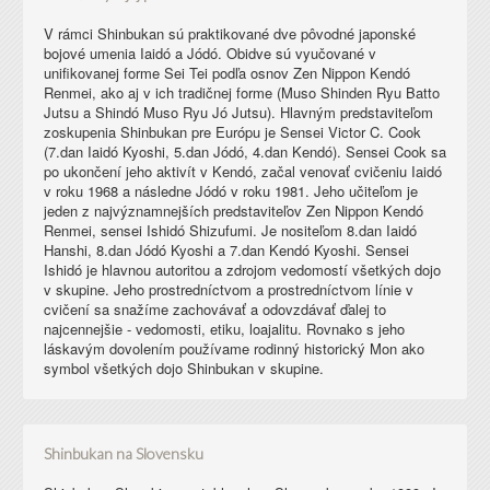
V rámci Shinbukan sú praktikované dve pôvodné japonské
bojové umenia Iaidó a Jódó. Obidve sú vyučované v
unifikovanej forme Sei Tei podľa osnov Zen Nippon Kendó
Renmei, ako aj v ich tradičnej forme (Muso Shinden Ryu Batto
Jutsu a Shindó Muso Ryu Jó Jutsu). Hlavným predstaviteľom
zoskupenia Shinbukan pre Európu je Sensei Victor C. Cook
(7.dan Iaidó Kyoshi, 5.dan Jódó, 4.dan Kendó). Sensei Cook sa
po ukončení jeho aktivít v Kendó, začal venovať cvičeniu Iaidó
v roku 1968 a následne Jódó v roku 1981. Jeho učiteľom je
jeden z najvýznamnejších predstaviteľov Zen Nippon Kendó
Renmei, sensei Ishidó Shizufumi. Je nositeľom 8.dan Iaidó
Hanshi, 8.dan Jódó Kyoshi a 7.dan Kendó Kyoshi. Sensei
Ishidó je hlavnou autoritou a zdrojom vedomostí všetkých dojo
v skupine. Jeho prostredníctvom a prostredníctvom línie v
cvičení sa snažíme zachovávať a odovzdávať ďalej to
najcennejšie - vedomosti, etiku, loajalitu. Rovnako s jeho
láskavým dovolením používame rodinný historický Mon ako
symbol všetkých dojo Shinbukan v skupine.
Shinbukan na Slovensku